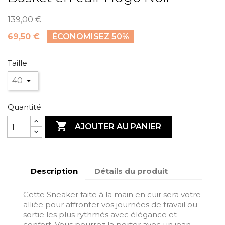
139,00 €
69,50 €
ÉCONOMISEZ 50%
Taille
Quantité

AJOUTER AU PANIER
Description
Détails du produit
Cette Sneaker faite à la main en cuir sera votre
alliée pour affronter vos journées de travail ou
sortie les plus rythmés avec élégance et
confort. Vous pourrez la porter avec un jean