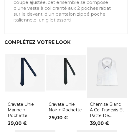
coupe ajustée, cet ensemble se compose
d’une veste à col cranté aux 2 poches rabat
sur le devant, d’un pantalon zippé poche
italienne,d 'un gilet assorti.
COMPLÉTEZ VOTRE LOOK
Cravate Unie
Cravate Unie
Chemise Blanc
Marine +
Noir + Pochette
À Col Français Et
Pochette
Patte De...
Prix
29,00 €
Prix
Prix
29,00 €
39,00 €