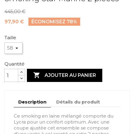
445,00 €
97,90 €
ÉCONOMISEZ 78%
Taille
Quantité

AJOUTER AU PANIER
Description
Détails du produit
Ce smoking en laine mélangé comporte du
Lycra pour un confort optimum. Avec une
coupe ajustée cet ensemble se compose
d’une veste à col cranté en satin 2 poches